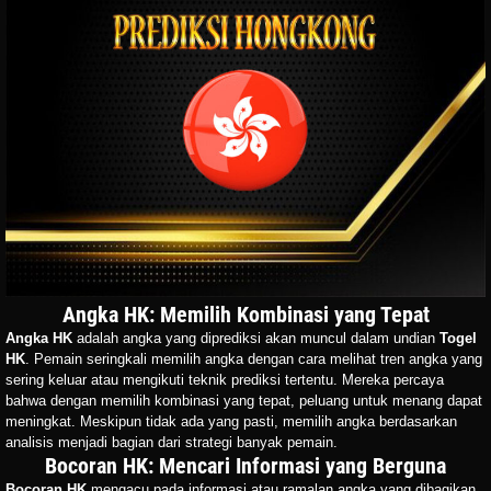
Angka HK: Memilih Kombinasi yang Tepat
Angka HK
adalah angka yang diprediksi akan muncul dalam undian
Togel
HK
. Pemain seringkali memilih angka dengan cara melihat tren angka yang
sering keluar atau mengikuti teknik prediksi tertentu. Mereka percaya
bahwa dengan memilih kombinasi yang tepat, peluang untuk menang dapat
meningkat. Meskipun tidak ada yang pasti, memilih angka berdasarkan
analisis menjadi bagian dari strategi banyak pemain.
Bocoran HK: Mencari Informasi yang Berguna
Bocoran HK
mengacu pada informasi atau ramalan angka yang dibagikan