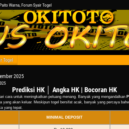
 Paito Warna, Forum Syair Togel
ir Togel
ptember 2025
2025
Prediksi HK │ Angka HK | Bocoran HK
cari cara untuk meningkatkan peluang menang. Banyak yang mengandalkan
P
ang akan keluar. Meskipun togel bersifat acak, banyak yang percaya bahwa
a yang tepat.
MINIMAL DEPOSIT