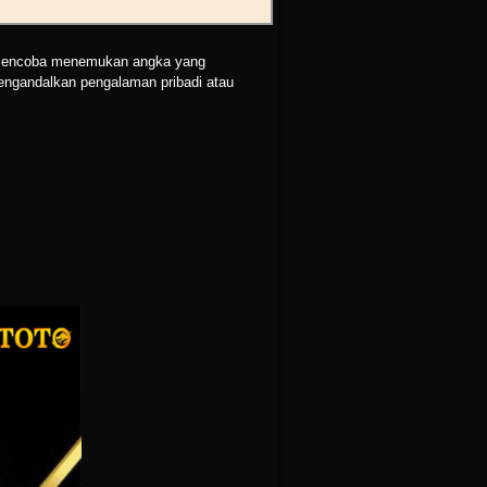
lu mencoba menemukan angka yang
engandalkan pengalaman pribadi atau