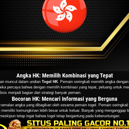
Angka HK: Memilih Kombinasi yang Tepat
kan muncul dalam undian
Togel HK
. Pemain seringkali memilih angka dengan 
Mereka percaya bahwa dengan memilih kombinasi yang tepat, peluang untuk m
isis menjadi bagian dari strategi banyak pemain.
Bocoran HK: Mencari Informasi yang Berguna
amalan angka yang dibagikan oleh sesama pemain togel. Pemain seringkali m
 memiliki kemungkinan lebih besar untuk keluar. Banyak yang menganggap b
skipun tetap ingat bahwa togel tetap bergantung pada keberuntungan.
Kesimpulan
bisa membantu pemain merasa lebih siap dalam memilih angka untuk taruhan