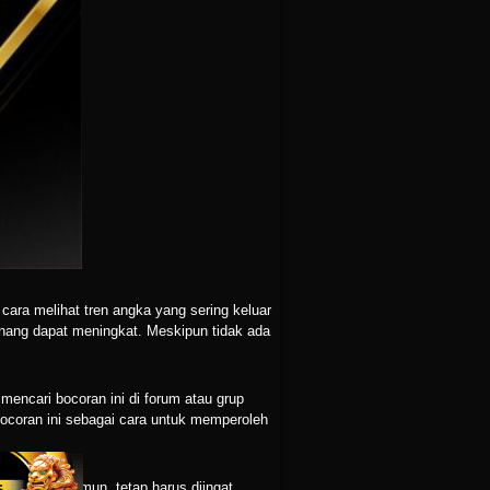
cara melihat tren angka yang sering keluar
enang dapat meningkat. Meskipun tidak ada
encari bocoran ini di forum atau grup
ocoran ini sebagai cara untuk memperoleh
 mereka. Namun, tetap harus diingat