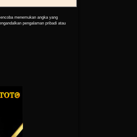
lu mencoba menemukan angka yang
engandalkan pengalaman pribadi atau