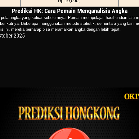
Rp 10,000,-
Prediksi HK: Cara Pemain Menganalisis Angka
an pola angka yang keluar sebelumnya. Pemain mempelajari hasil undian la
berikutnya. Beberapa menggunakan metode statistik, sementara yang lain m
sis ini, mereka berharap bisa meramalkan angka dengan lebih tepat.
Oktober 2025