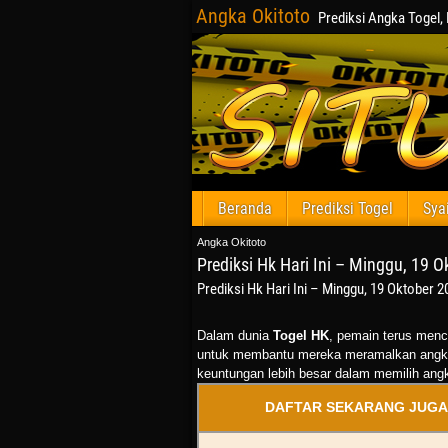
Angka Okitoto
Prediksi Angka Togel,
Beranda
Prediksi Togel
Sya
Angka Okitoto
Prediksi Hk Hari Ini – Minggu, 19 
Prediksi Hk Hari Ini – Minggu, 19 Oktober 2
Dalam dunia
Togel HK
, pemain terus men
untuk membantu mereka meramalkan angka y
keuntungan lebih besar dalam memilih angk
DAFTAR SEKARANG JUGA