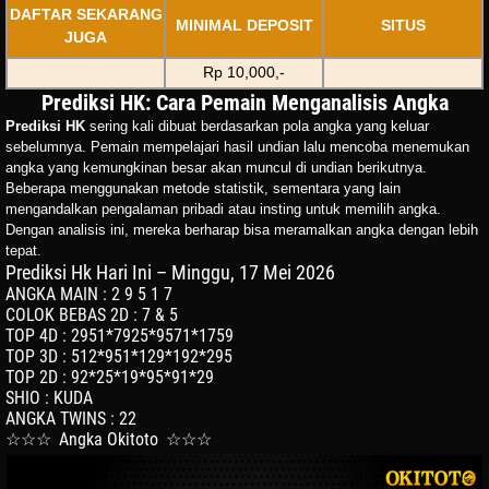
DAFTAR SEKARANG
MINIMAL DEPOSIT
SITUS
JUGA
Rp 10,000,-
Prediksi HK: Cara Pemain Menganalisis Angka
Prediksi HK
sering kali dibuat berdasarkan pola angka yang keluar
sebelumnya. Pemain mempelajari hasil undian lalu mencoba menemukan
angka yang kemungkinan besar akan muncul di undian berikutnya.
Beberapa menggunakan metode statistik, sementara yang lain
mengandalkan pengalaman pribadi atau insting untuk memilih angka.
Dengan analisis ini, mereka berharap bisa meramalkan angka dengan lebih
tepat.
Prediksi Hk Hari Ini – Minggu, 17 Mei 2026
ANGKA MAIN
:
2 9 5 1 7
COLOK BEBAS 2D
:
7 & 5
TOP 4D
:
2951*7925*9571*1759
TOP 3D
:
512*951*129*192*295
TOP 2D
:
92*25*19*95*91*29
SHIO
:
KUDA
ANGKA TWINS
:
22
☆☆☆
Angka Okitoto
☆☆☆