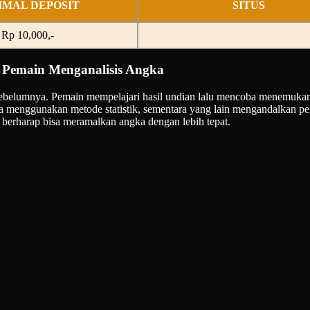
IMAL DEPOSIT
SITUS
Rp 10,000,-
 Pemain Menganalisis Angka
r sebelumnya. Pemain mempelajari hasil undian lalu mencoba menemuka
a menggunakan metode statistik, sementara yang lain mengandalkan p
a berharap bisa meramalkan angka dengan lebih tepat.