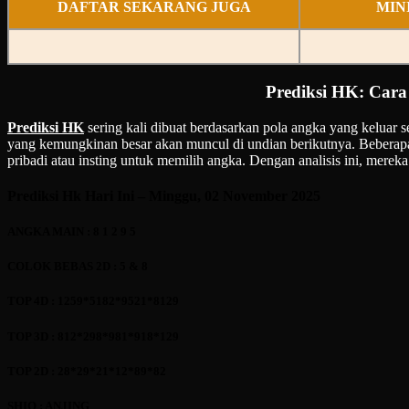
DAFTAR SEKARANG JUGA
MIN
Prediksi HK: Cara
Prediksi HK
sering kali dibuat berdasarkan pola angka yang kelua
yang kemungkinan besar akan muncul di undian berikutnya. Beberap
pribadi atau insting untuk memilih angka. Dengan analisis ini, merek
Prediksi Hk Hari Ini – Minggu, 02 November 2025
ANGKA MAIN
:
8 1 2 9 5
COLOK BEBAS 2D
:
5 & 8
TOP 4D
:
1259*5182*9521*8129
TOP 3D
:
812*298*981*918*129
TOP 2D
:
28*29*21*12*89*82
SHIO
:
ANJING