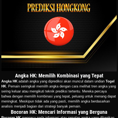
Angka HK: Memilih Kombinasi yang Tepat
Angka HK
adalah angka yang diprediksi akan muncul dalam undian
Togel
HK
. Pemain seringkali memilih angka dengan cara melihat tren angka yang
sering keluar atau mengikuti teknik prediksi tertentu. Mereka percaya
bahwa dengan memilih kombinasi yang tepat, peluang untuk menang dapat
meningkat. Meskipun tidak ada yang pasti, memilih angka berdasarkan
analisis menjadi bagian dari strategi banyak pemain.
Bocoran HK: Mencari Informasi yang Berguna
Bocoran HK
mengacu pada informasi atau ramalan angka yang dibagikan