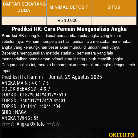
DAFTAR SEKARANG
MINIMAL DEPOSIT
SITUS
JUGA
Rp 10,000,-
Prediksi HK: Cara Pemain Menganalisis Angka
Prediksi HK
sering kali dibuat berdasarkan pola angka yang keluar
sebelumnya. Pemain mempelajari hasil undian lalu mencoba menemukan
angka yang kemungkinan besar akan muncul di undian berikutnya.
Beberapa menggunakan metode statistik, sementara yang lain
mengandalkan pengalaman pribadi atau insting untuk memilih angka.
Dengan analisis ini, mereka berharap bisa meramalkan angka dengan lebih
tepat.
Prediksi Hk Hari Ini – Jumat, 29 Agustus 2025
ANGKA MAIN
:
4 0 1 7 5
COLOK BEBAS 2D
:
4 & 7
TOP 4D
:
0157*5041*4017*7510
TOP 3D
:
740*017*174*704*401
TOP 2D
:
10*14*01*40*41*04
SHIO
:
NAGA
ANGKA TWINS
:
55
☆☆☆
Angka Okitoto
☆☆☆