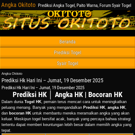
Angka Okitoto
Prediksi Angka Togel, Paito Warna, Forum Syair Togel
Beranda
Prediksi Togel
Syair Togel
Angka Okitoto
Prediksi Hk Hari Ini – Jumat, 19 Desember 2025
Prediksi Hk Hari Ini – Jumat, 19 Desember 2025
Prediksi HK │ Angka HK | Bocoran HK
Dalam dunia
Togel HK
, pemain terus mencari cara untuk meningkatkan
peluang menang. Banyak yang mengandalkan
Prediksi HK
,
angka HK
,
dan
bocoran HK
untuk membantu mereka meramalkan angka yang akan
keluar. Meskipun togel bersifat acak, banyak yang percaya bahwa strategi
tertentu dapat memberi keuntungan lebih besar dalam memilih angka yang
tepat.