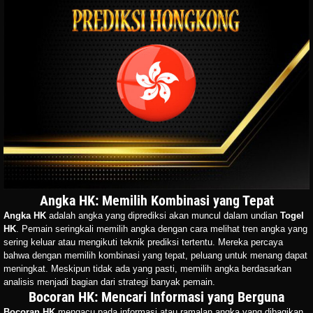
Angka HK: Memilih Kombinasi yang Tepat
Angka HK
adalah angka yang diprediksi akan muncul dalam undian
Togel
HK
. Pemain seringkali memilih angka dengan cara melihat tren angka yang
sering keluar atau mengikuti teknik prediksi tertentu. Mereka percaya
bahwa dengan memilih kombinasi yang tepat, peluang untuk menang dapat
meningkat. Meskipun tidak ada yang pasti, memilih angka berdasarkan
analisis menjadi bagian dari strategi banyak pemain.
Bocoran HK: Mencari Informasi yang Berguna
Bocoran HK
mengacu pada informasi atau ramalan angka yang dibagikan