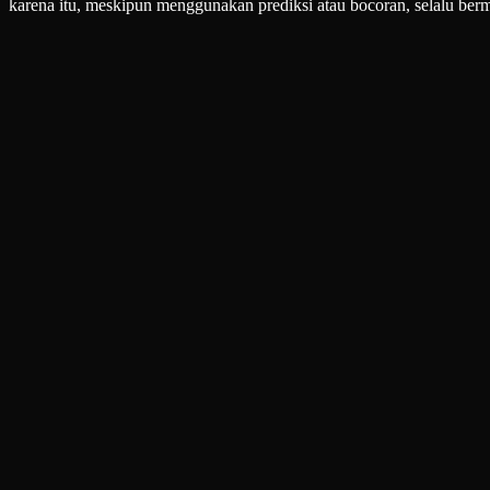
karena itu, meskipun menggunakan prediksi atau bocoran, selalu ber