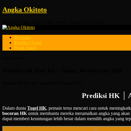
Angka Okitoto
Prediksi Angka Togel, Paito Warna, Forum Syair Togel
Beranda
Prediksi Togel
Syair Togel
Angka Okitoto
Prediksi Hk Hari Ini – Jumat, 06 Februari 2026
Prediksi Hk Hari Ini – Jumat, 06 Februari 2026
Prediksi HK │ 
Dalam dunia
Togel HK
, pemain terus mencari cara untuk meningk
bocoran HK
untuk membantu mereka meramalkan angka yang akan kelu
dapat memberi keuntungan lebih besar dalam memilih angka yang tep