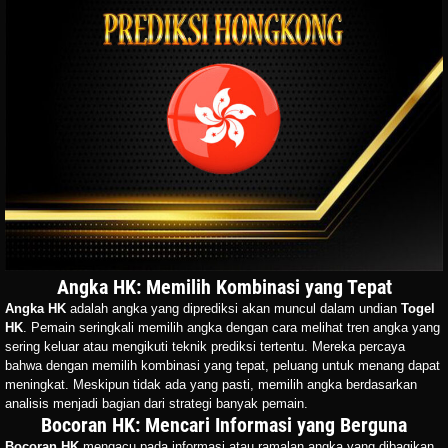
Angka HK: Memilih Kombinasi yang Tepat
Angka HK
adalah angka yang diprediksi akan muncul dalam undian
Togel
HK
. Pemain seringkali memilih angka dengan cara melihat tren angka yang
sering keluar atau mengikuti teknik prediksi tertentu. Mereka percaya
bahwa dengan memilih kombinasi yang tepat, peluang untuk menang dapat
meningkat. Meskipun tidak ada yang pasti, memilih angka berdasarkan
analisis menjadi bagian dari strategi banyak pemain.
Bocoran HK: Mencari Informasi yang Berguna
Bocoran HK
mengacu pada informasi atau ramalan angka yang dibagikan