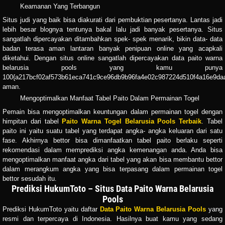
Keamanan Yang Terbangun
Situs judi yang baik bisa diakurati dari pembuktian pesertanya. Lantas jadi
lebih besar blognya tentunya bakal lalu jadi banyak pesertanya. Situs
sangatlah dipercayakan ditambahkan spek- spek menarik, bikin data- data
badan terasa aman lantaran banyak penipuan online yang acapkali
diketahui. Dengan situs online sangatlah dipercayakan data paito warna
belarusia pools yang kamu punya
100{a217bcf02af573b61eca741c9ce96db9b96fa4e02c987224d510f4a16e9da
aman.
Mengoptimalkan Manfaat Tabel Paito Dalam Permainan Togel
Pemain bisa mengoptimalkan keuntungan dalam permainan togel dengan
himpitan dari tabel
Paito Warna Togel Belarusia Pools Terbaik
. Tabel
paito ini yaitu suatu tabel yang terdapat angka- angka keluaran dari satu
fase. Akhirnya bettor bisa dimanfaatkan tabel paito berlaku seperti
rekomendasi dalam memprediksi angka kemenangan anda. Anda bisa
mengoptimalkan manfaat angka dari tabel yang akan bisa membantu bettor
dalam merangkum angka yang bisa terpasang dalam permainan togel
bettor sesudah itu.
Prediksi HukumToto – Situs Data Paito Warna Belarusia
Pools
Prediksi HukumToto yaitu daftar
Data Paito Warna Belarusia Pools
yang
resmi dan terpercaya di Indonesia. Hasilnya buat kamu yang sedang