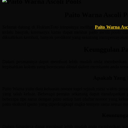
Paito Warna Ascoli Po
Selamat datang di HukumToto tempatnya melihat
Paito Warna Asco
terlalu banyak, karenanya kamu dapat melihat paito ascoli pools cu
dikuatirkan kembali, banyak prediktor yang sekarang mempercayakan pa
Keunggulan Pa
Dalam peranannya dapat membuat lebih mudah anda memberikan w
terpisahkan kolom yang berencana dibuat dalam membantu anda sem
Apakah Yang 
Paito Warna yaitu data keluaran nomor togel sejauh masa waktu privat. 
yang udah keluar. Beberapa pemain sekarang dapat mendapatkan p
beberapa tipe sama dengan paito setiap hari (daftar nomor yang kel
paito ekslusif (paito yang diperlengkapi angka tessyen sama sesuai n
Keuntung
Dalam fungsinya dapat membuat lebih mudah anda memberikan warna