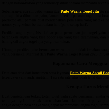
dengan kolom-kolom yang terkonsep dibuat dalam membantu rekan 
Sebenaranya apa sih patio warna itu?
Paito Warna Togel Jitu
itu sa
apa saja bisa dibuatkan paito, lantaran setiap pasaran togel bisa b
prediktor atau pemain buat mendapatkan pola sama yang mereka pen
nomor yang keluar berasal dalam hari (paito setiap hari).
Prediksi angka yang bisa keluar pada permainan judi togel yaitu
barangkali angka yang bisa bocor saja yang bisa diramalkan, dan
barangkali angka togel apa yang bisa keluar.
Hitungan prediksi paito bermacam warna ini pun tidak kenakan cara
yang beraneka. Manfaat dari
Paito Warna Togel Resmi 2023
ini yai
Bagaimana Cara Mengguana
Data atau data dari konsumen setia layanan
Paito Warna Ascoli Poo
terpercaya yang anda singgahi. Tapi rata-rata situs udah legal dan b
Kenapa Harus Memili
Buat pengetahuan terkait togel, togel yaitu suatu permainan angka 
tentunya togel online tak kamu tahan lama, lantaran tak punya po
angka dengan pola angka yang dapat memprediksi angka togel, sampai 