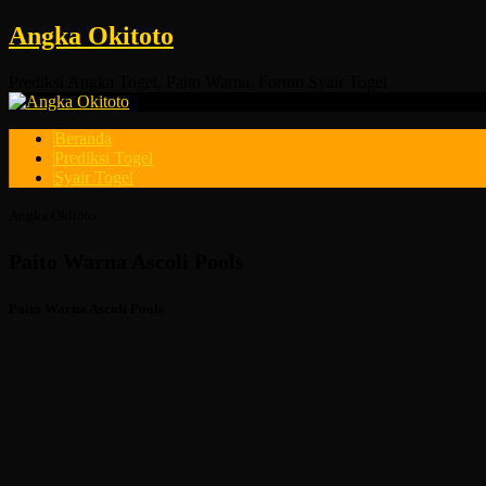
Angka Okitoto
Prediksi Angka Togel, Paito Warna, Forum Syair Togel
Beranda
Prediksi Togel
Syair Togel
Angka Okitoto
Paito Warna Ascoli Pools
Paito Warna Ascoli Pools