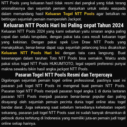
NTT Pools yang keluaran hasil tidak resmi dari pangkal yang tidak terang
orisinalitasnya dan sejumlah pemain dianjurkan untuk selalu waspada
dalam memandang hasil
Keluaran Togel NTT Pools
agar betulkan no
bettingan sejumlah pemain memperoleh Jackpot.
Keluaran NTT Pools Hari Ini Paling cepat Tahun 2024
Keluaran NTT Pools 2024 yang kami sebarkan yaitu sinaran angka paling
cepat dan selalu terupdate, dengan pakai tata cara result keluaran togel
yang kekinian. Dengan pakai spek Live Draw NTT Pools yang
menakjubkan, benar-benar dapat saja sejumlah pelancong bisa disaksikan
Keluaran NTT Pools Hari Ini
dengan tata cara langsung. Buat
kesenangan dalam taruhan Toto NTT Pools bisa semakin. Waktu anda
pakai situs togel NTT Pools HUKUMTOTO, legal seperti preferensi punyai
makna sewaktu bikin hasil angka jackpot NTT Pools.
Pasaran Togel NTT Pools Resmi dan Terpercaya
Digolongan sejumlah pemain togel online professional, pastinya saat ini
pasaran judi togel NTT Pools ini mengenal buat pemain NTT Pools.
Pasaran togel NTT Pools menjadi pasaran togel angka 1 di dunia lantaran
pasaran NTT Pools menjadi pasaran benar-benar populer dan paling
disayangi oleh sejumlah pemain pecinta dunia togel online atau togel
bandar darat. Juga sekarang saat sebelum tersedianya kehebatan seperti
sekarang, pasaran judi togel NTT Pools saat ini sudah banyak dimainkan di
pelosok dunia terhitung di Indonesia yang memiliki juta-an pemain judi togel
online setiap harinya.