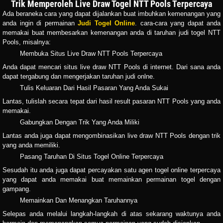
Trik Memperoleh Live Draw Togel NTT Pools Terpercaya
Ada beraneka cara yang dapat dijalankan buat imbuhkan kemenangan yang
anda ingin di permainan
Judi Togel Online
. cara-cara yang dapat anda
memakai buat membesarkan kemenangan anda di taruhan judi togel NTT
Pools, misalnya:
Membuka Situs Live Draw NTT Pools Terpercaya
Anda dapat mencari situs live draw NTT Pools di internet. Dari sana anda
dapat tergabung dan mengerjakan taruhan judi onlne.
Tulis Keluaran Dari Hasil Pasaran Yang Anda Sukai
Lantas, tulislah secara tepat dari hasil result pasaran NTT Pools yang anda
memakai.
Gabungkan Dengan Trik Yang Anda Miliki
Lantas anda juga dapat mengombinasikan live draw NTT Pools dengan trik
yang anda memiliki.
Pasang Taruhan Di Situs Togel Online Terpercaya
Sesudah itu anda juga dapat percayakan satu agen togel online terpercaya
yang dapat anda memakai buat memainkan permainan togel dengan
gampang.
Memainkan Dan Menangkan Taruhannya
Selepas anda melalui langkah-langkah di atas sekarang waktunya anda