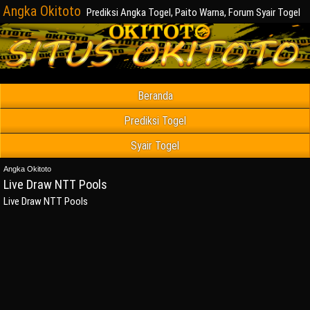
Angka Okitoto
Prediksi Angka Togel, Paito Warna, Forum Syair Togel
Beranda
Prediksi Togel
Syair Togel
Angka Okitoto
Live Draw NTT Pools
Live Draw NTT Pools