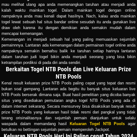
mau melihat ulang apa anda memenangkan taruhan atau menjadi anda
kalah waktu mainkan togel. Dalam mainkan togel dengan online
nampaknya anda mau kenali dapat hasilnya. Nach, kalau anda mainkan
togel lewat sebuah hal situs bandar online sesudah itu anda gunakan live
draw oleh karena itu dengan demikian anda semakin mudah dalam
mencapai kemenangan.
Kemenangan ini menjadi sebuah hal yang paling memuaskan sejumlah
pemainnnya. Lantaran ada kemenangan dalam permainan togel online anda
nampaknya semakin bernafsu balik ke taruhan setiap harinya lantaran
dalam taruhan judi togel bikin anda menjadi seorang yang bisa bikin
ketrampilan pordiksi di pada diri anda sendiri.
Berkaitan Togel NTB Pools dan Live Keluaran Prize
NTB Pools
Kenal result keluaran prize NTB Pools paling cepat yang tepat dan resmi
bukan soal gampang. Lantaran ada begitu itu banyak situs keluaran live
NTB Pools berserak dimana saja. Buat hasil penelitian yang dicoba banyak
situs yang disediakan pemutaran angka togel NTB Pools yang ada di
dalam internet sekarang. Secara mensurvey bisa disaksikan banyak result
prize NTB Pools yang keluaran hasil tidak resmi dari pangkal yang tidak
terang orisinalitasnya dan sejumlah pemain dianjurkan untuk selalu
waspada dalam memandang hasil
Keluaran Togel NTB Pools
agar
betulkan no bettingan sejumlah pemain memperoleh Jackpot.
Keluaran NTB Pools Hari Ini Paling cepat Tahun 2024