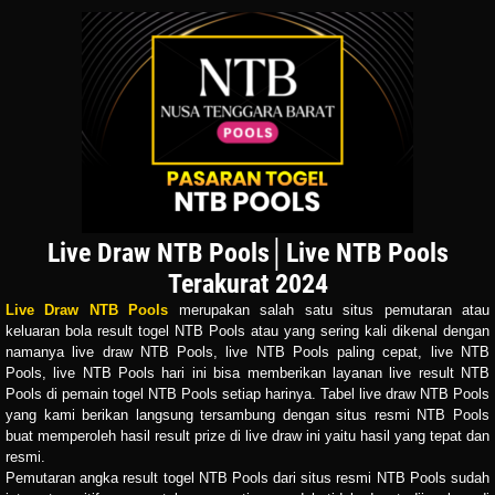
Live Draw NTB Pools│Live NTB Pools
Terakurat 2024
Live Draw NTB Pools
merupakan salah satu situs pemutaran atau
keluaran bola result togel NTB Pools atau yang sering kali dikenal dengan
namanya live draw NTB Pools, live NTB Pools paling cepat, live NTB
Pools, live NTB Pools hari ini bisa memberikan layanan live result NTB
Pools di pemain togel NTB Pools setiap harinya. Tabel live draw NTB Pools
yang kami berikan langsung tersambung dengan situs resmi NTB Pools
buat memperoleh hasil result prize di live draw ini yaitu hasil yang tepat dan
resmi.
Pemutaran angka result togel NTB Pools dari situs resmi NTB Pools sudah