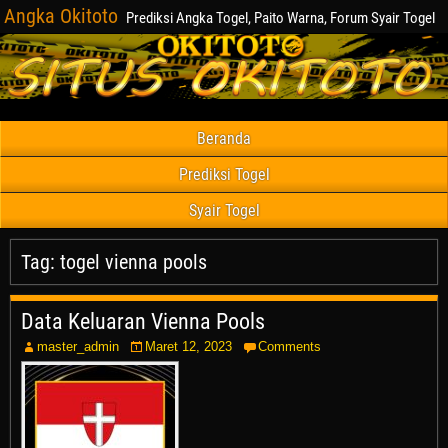
Angka Okitoto
Prediksi Angka Togel, Paito Warna, Forum Syair Togel
Beranda
Prediksi Togel
Syair Togel
Tag:
togel vienna pools
Data Keluaran Vienna Pools
master_admin
Maret 12, 2023
Comments