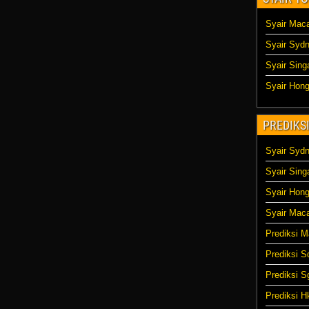
Syair Mac
Syair Syd
Syair Sing
Syair Hon
PREDIKSI
Syair Sydn
Syair Sing
Syair Hon
Syair Mac
Prediksi M
Prediksi S
Prediksi S
Prediksi H