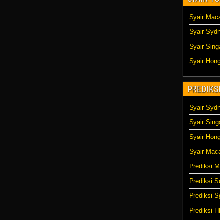
Syair Mac
Syair Syd
Syair Sing
Syair Hon
PREDIKSI
Syair Syd
Syair Sing
Syair Hon
Syair Mac
Prediksi M
Prediksi S
Prediksi S
Prediksi H