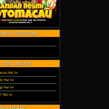
MANAH & TERPERCAYA
I TOGEL LENGKAP
acau Hari Ini
y Hari Ini
p Hari Ini
 Hari ini
OGEL LENGKAP