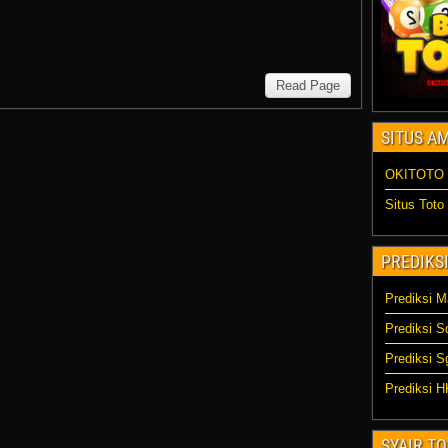
Read Page
SITUS A
OKITOTO
Situs Toto
PREDIKS
Prediksi M
Prediksi Sd
Prediksi Sg
Prediksi HK
SYAIR T