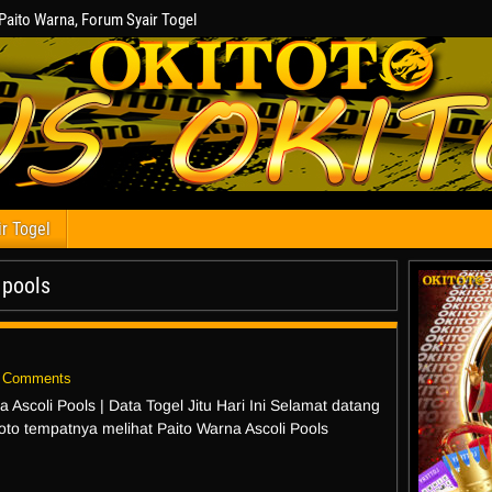
 Paito Warna, Forum Syair Togel
ir Togel
 pools
Comments
a Ascoli Pools | Data Togel Jitu Hari Ini Selamat datang
to tempatnya melihat Paito Warna Ascoli Pools