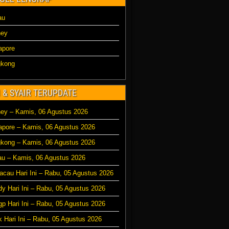
au
ney
apore
gkong
 & SYAIR TERUPDATE
ney – Kamis, 06 Agustus 2026
apore – Kamis, 06 Agustus 2026
gkong – Kamis, 06 Agustus 2026
au – Kamis, 06 Agustus 2026
acau Hari Ini – Rabu, 05 Agustus 2026
dy Hari Ini – Rabu, 05 Agustus 2026
gp Hari Ini – Rabu, 05 Agustus 2026
k Hari Ini – Rabu, 05 Agustus 2026