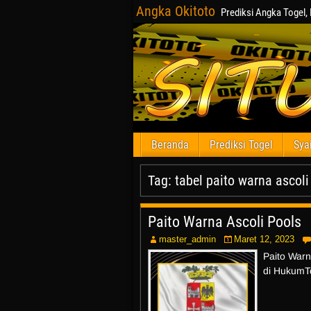
Angka Okitoto
Prediksi Angka Togel,
Beranda
Prediksi Togel
Sya
Tag:
tabel paito warna ascoli
Paito Warna Ascoli Pools
master_admin
Maret 12, 2023
Paito Warn
di HukumTo