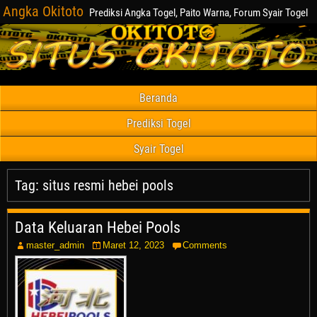
Angka Okitoto
Prediksi Angka Togel, Paito Warna, Forum Syair Togel
Beranda
Prediksi Togel
Syair Togel
Tag:
situs resmi hebei pools
Data Keluaran Hebei Pools
master_admin
Maret 12, 2023
Comments