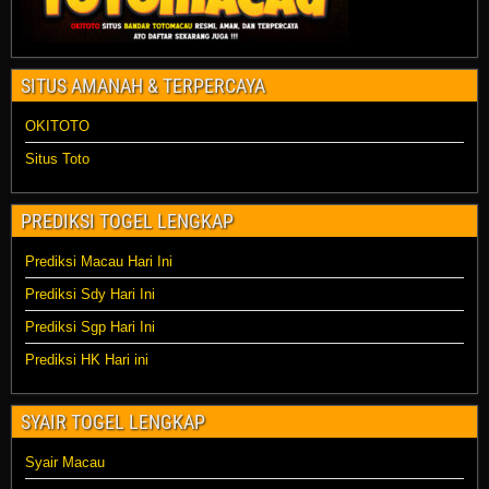
SITUS AMANAH & TERPERCAYA
OKITOTO
Situs Toto
PREDIKSI TOGEL LENGKAP
Prediksi Macau Hari Ini
Prediksi Sdy Hari Ini
Prediksi Sgp Hari Ini
Prediksi HK Hari ini
SYAIR TOGEL LENGKAP
Syair Macau