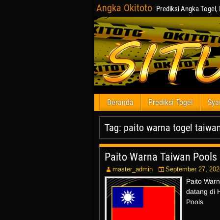
Angka Okitoto
Prediksi Angka Togel,
Beranda
Prediksi Togel
Sya
Tag:
paito warna togel taiwan
Paito Warna Taiwan Pools
master_admin
September 27, 202
Paito Warn
datang di 
Pools