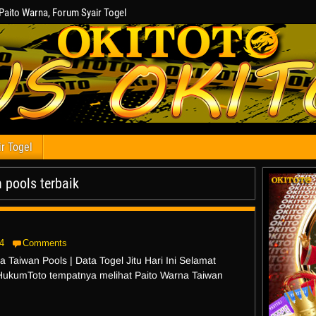
 Paito Warna, Forum Syair Togel
ir Togel
 pools terbaik
4
Comments
a Taiwan Pools | Data Togel Jitu Hari Ini Selamat
HukumToto tempatnya melihat Paito Warna Taiwan