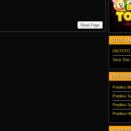
Read Page
SITUS A
OKITOTO
Situs Toto
PREDIKS
Prediksi M
Prediksi Sd
Prediksi Sg
Prediksi HK
SYAIR T