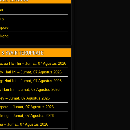
au
ney
apore
gkong
 & SYAIR TERUPDATE
acau Hari Ini – Jumat, 07 Agustus 2026
dy Hari Ini – Jumat, 07 Agustus 2026
gp Hari Ini – Jumat, 07 Agustus 2026
k Hari Ini – Jumat, 07 Agustus 2026
ey – Jumat, 07 Agustus 2026
apore – Jumat, 07 Agustus 2026
gkong – Jumat, 07 Agustus 2026
au – Jumat, 07 Agustus 2026