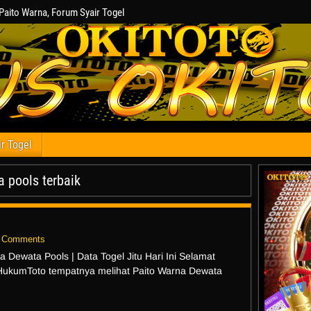
 Paito Warna, Forum Syair Togel
ir Togel
a pools terbaik
Comments
a Dewata Pools | Data Togel Jitu Hari Ini Selamat
 HukumToto tempatnya melihat Paito Warna Dewata