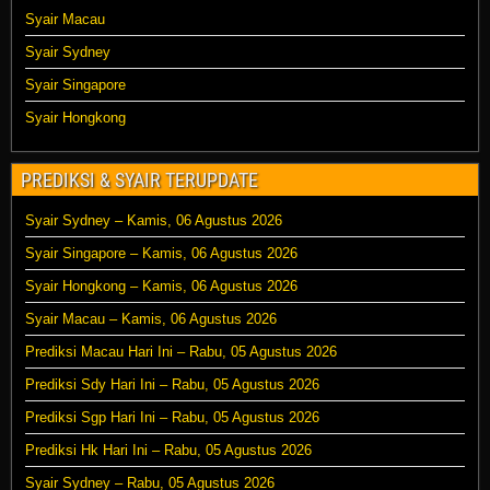
Syair Macau
Syair Sydney
Syair Singapore
Syair Hongkong
PREDIKSI & SYAIR TERUPDATE
Syair Sydney – Kamis, 06 Agustus 2026
Syair Singapore – Kamis, 06 Agustus 2026
Syair Hongkong – Kamis, 06 Agustus 2026
Syair Macau – Kamis, 06 Agustus 2026
Prediksi Macau Hari Ini – Rabu, 05 Agustus 2026
Prediksi Sdy Hari Ini – Rabu, 05 Agustus 2026
Prediksi Sgp Hari Ini – Rabu, 05 Agustus 2026
Prediksi Hk Hari Ini – Rabu, 05 Agustus 2026
Syair Sydney – Rabu, 05 Agustus 2026