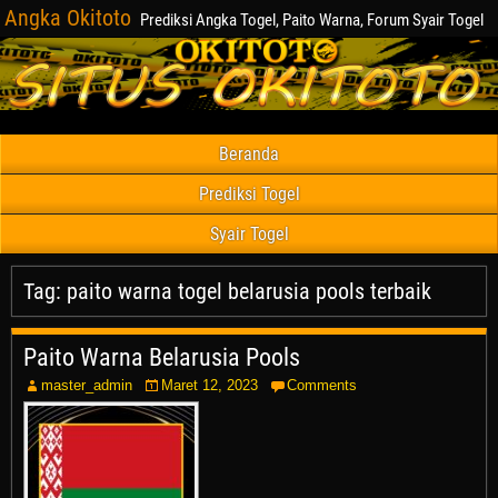
Angka Okitoto
Prediksi Angka Togel, Paito Warna, Forum Syair Togel
Beranda
Prediksi Togel
Syair Togel
Tag:
paito warna togel belarusia pools terbaik
Paito Warna Belarusia Pools
master_admin
Maret 12, 2023
Comments