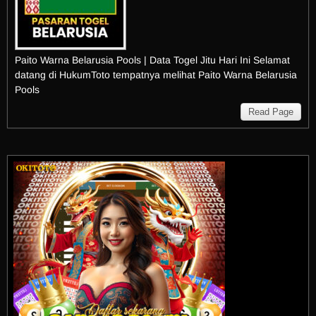
Paito Warna Belarusia Pools | Data Togel Jitu Hari Ini Selamat
datang di HukumToto tempatnya melihat Paito Warna Belarusia
Pools
Read Page