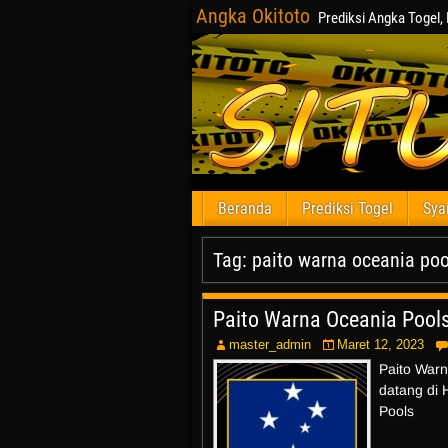
Angka Okitoto
Prediksi Angka Togel,
Beranda
Prediksi Togel
Sya
Tag:
paito warna oceania poo
Paito Warna Oceania Pool
master_admin
Maret 12, 2023
Paito Warn
datang di
Pools