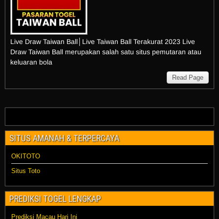
Live Draw Taiwan Ball│Live Taiwan Ball Terakurat 2023 Live
Draw Taiwan Ball merupakan salah satu situs pemutaran atau
keluaran bola
Read Page
SITUS AMANAH & TERPERCAYA
OKITOTO
Situs Toto
PREDIKSI TOGEL LENGKAP
Prediksi Macau Hari Ini