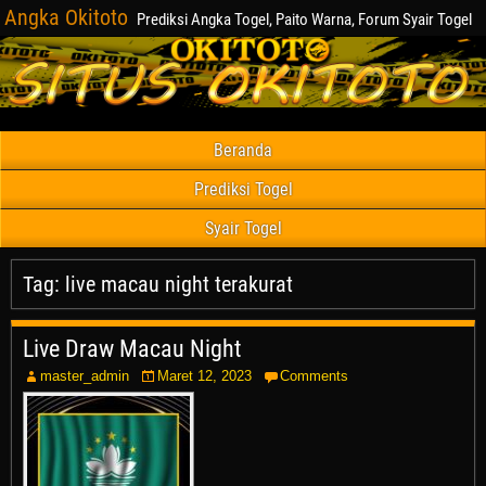
Angka Okitoto
Prediksi Angka Togel, Paito Warna, Forum Syair Togel
Beranda
Prediksi Togel
Syair Togel
Tag:
live macau night terakurat
Live Draw Macau Night
master_admin
Maret 12, 2023
Comments