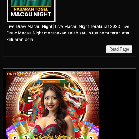
Live Draw Macau Night│Live Macau Night Terakurat 2023 Live
Draw Macau Night merupakan salah satu situs pemutaran atau
keluaran bola
Read Page