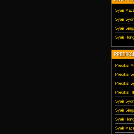
Syair Mac
Syair Syd
Syair Sing
Syair Hon
PREDIKSI
Prediksi M
Prediksi S
Prediksi S
Prediksi H
Syair Syd
Syair Sing
Syair Hon
Syair Mac