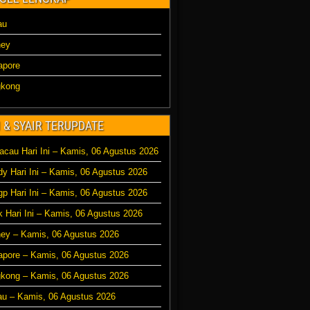
au
ney
apore
gkong
 & SYAIR TERUPDATE
acau Hari Ini – Kamis, 06 Agustus 2026
dy Hari Ini – Kamis, 06 Agustus 2026
gp Hari Ini – Kamis, 06 Agustus 2026
k Hari Ini – Kamis, 06 Agustus 2026
ney – Kamis, 06 Agustus 2026
apore – Kamis, 06 Agustus 2026
gkong – Kamis, 06 Agustus 2026
au – Kamis, 06 Agustus 2026