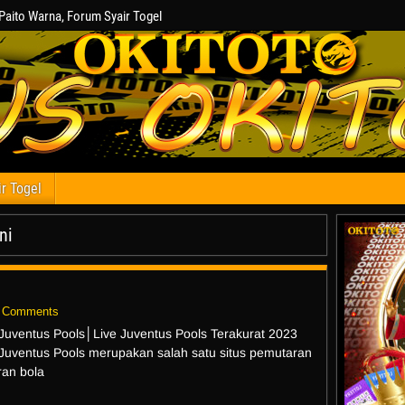
 Paito Warna, Forum Syair Togel
ir Togel
ni
Comments
Juventus Pools│Live Juventus Pools Terakurat 2023
Juventus Pools merupakan salah satu situs pemutaran
ran bola