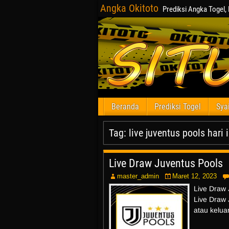
Angka Okitoto
Prediksi Angka Togel,
Beranda
Prediksi Togel
Sya
Tag:
live juventus pools hari i
Live Draw Juventus Pools
master_admin
Maret 12, 2023
Live Draw 
Live Draw 
atau kelua