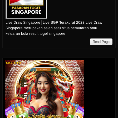
Live Draw Singapore│Live SGP Terakurat 2023 Live Draw
Singapore merupakan salah satu situs pemutaran atau
keluaran bola result togel singapore
Read Page