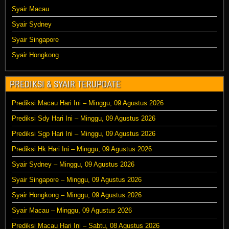
Syair Macau
Syair Sydney
Syair Singapore
Syair Hongkong
PREDIKSI & SYAIR TERUPDATE
Prediksi Macau Hari Ini – Minggu, 09 Agustus 2026
Prediksi Sdy Hari Ini – Minggu, 09 Agustus 2026
Prediksi Sgp Hari Ini – Minggu, 09 Agustus 2026
Prediksi Hk Hari Ini – Minggu, 09 Agustus 2026
Syair Sydney – Minggu, 09 Agustus 2026
Syair Singapore – Minggu, 09 Agustus 2026
Syair Hongkong – Minggu, 09 Agustus 2026
Syair Macau – Minggu, 09 Agustus 2026
Prediksi Macau Hari Ini – Sabtu, 08 Agustus 2026