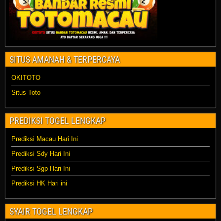
SITUS AMANAH & TERPERCAYA
OKITOTO
Situs Toto
PREDIKSI TOGEL LENGKAP
Prediksi Macau Hari Ini
Prediksi Sdy Hari Ini
Prediksi Sgp Hari Ini
Prediksi HK Hari ini
SYAIR TOGEL LENGKAP