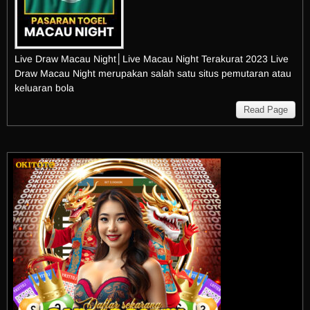
Live Draw Macau Night│Live Macau Night Terakurat 2023 Live
Draw Macau Night merupakan salah satu situs pemutaran atau
keluaran bola
Read Page