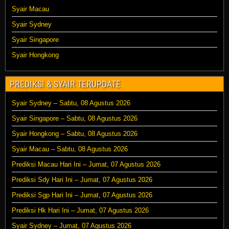
Syair Macau
Syair Sydney
Syair Singapore
Syair Hongkong
PREDIKSI & SYAIR TERUPDATE
Syair Sydney – Sabtu, 08 Agustus 2026
Syair Singapore – Sabtu, 08 Agustus 2026
Syair Hongkong – Sabtu, 08 Agustus 2026
Syair Macau – Sabtu, 08 Agustus 2026
Prediksi Macau Hari Ini – Jumat, 07 Agustus 2026
Prediksi Sdy Hari Ini – Jumat, 07 Agustus 2026
Prediksi Sgp Hari Ini – Jumat, 07 Agustus 2026
Prediksi Hk Hari Ini – Jumat, 07 Agustus 2026
Syair Sydney – Jumat, 07 Agustus 2026