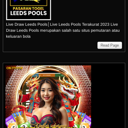
Live Draw Leeds Pools│Live Leeds Pools Terakurat 2023 Live
Draw Leeds Pools merupakan salah satu situs pemutaran atau
keluaran bola
Read Page