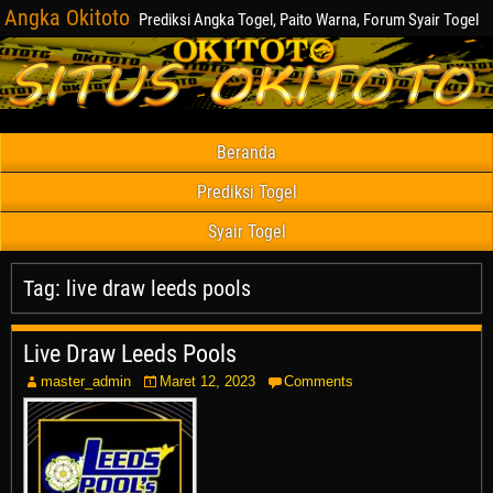
Angka Okitoto
Prediksi Angka Togel, Paito Warna, Forum Syair Togel
Beranda
Prediksi Togel
Syair Togel
Tag:
live draw leeds pools
Live Draw Leeds Pools
master_admin
Maret 12, 2023
Comments