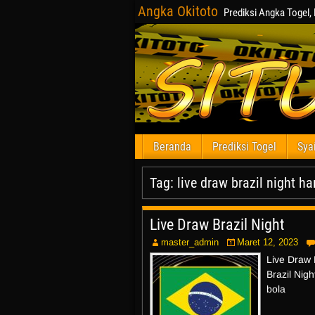
Angka Okitoto
Prediksi Angka Togel,
Beranda
Prediksi Togel
Sya
Tag:
live draw brazil night har
Live Draw Brazil Night
master_admin
Maret 12, 2023
Live Draw 
Brazil Nig
bola