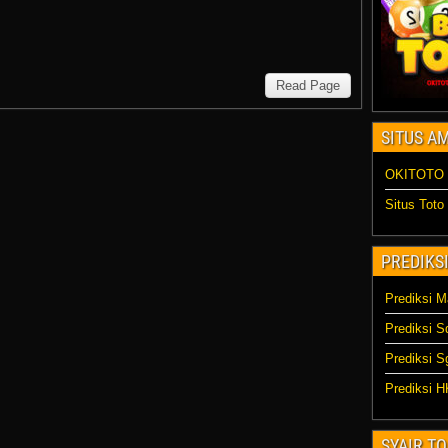
Read Page
SITUS A
OKITOTO
Situs Toto
PREDIKS
Prediksi M
Prediksi Sd
Prediksi Sg
Prediksi HK
SYAIR T