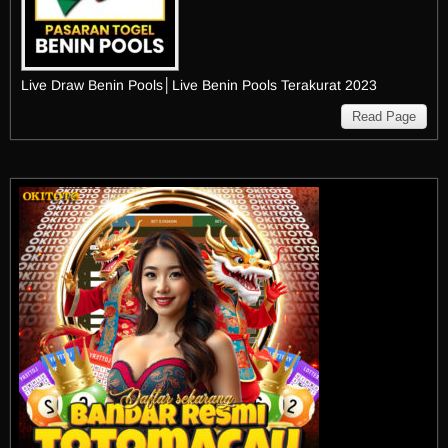
Live Draw Benin Pools│Live Benin Pools Terakurat 2023
Read Page