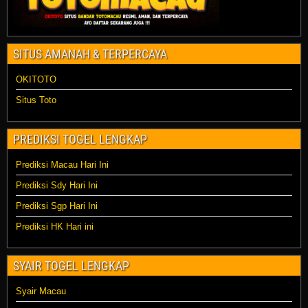
SITUS AMANAH & TERPERCAYA
OKITOTO
Situs Toto
PREDIKSI TOGEL LENGKAP
Prediksi Macau Hari Ini
Prediksi Sdy Hari Ini
Prediksi Sgp Hari Ini
Prediksi HK Hari ini
SYAIR TOGEL LENGKAP
Syair Macau