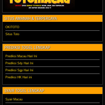
SITUS AMANAH & TERPERCAYA
OKITOTO
Situs Toto
PREDIKSI TOGEL LENGKAP
Prediksi Macau Hari Ini
Prediksi Sdy Hari Ini
Prediksi Sgp Hari Ini
Prediksi HK Hari ini
SYAIR TOGEL LENGKAP
Syair Macau