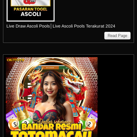
Live Draw Ascoli Pools│Live Ascoli Pools Terakurat 2024
Read Page