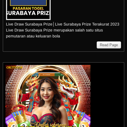
Live Draw Surabaya Prize│Live Surabaya Prize Terakurat 2023
Live Draw Surabaya Prize merupakan salah satu situs
pemutaran atau keluaran bola
Read Page