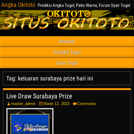
Angka Okitoto
Prediksi Angka Togel, Paito Warna, Forum Syair Togel
Beranda
Prediksi Togel
Syair Togel
Tag:
keluaran surabaya prize hari ini
Live Draw Surabaya Prize
master_admin
Maret 12, 2023
Comments