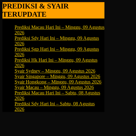
PREDIKSI & SYAIR
TERUPDATE
Prediksi Macau Hari Ini – Minggu, 09 Agustus
2026
Prediksi Sdy Hari Ini – Minggu, 09 Agustus
2026
Prediksi Sgp Hari Ini – Minggu, 09 Agustus
2026
Prediksi Hk Hari Ini – Minggu, 09 Agustus
2026
Syair Sydney – Minggu, 09 Agustus 2026
Syair Singapore – Minggu, 09 Agustus 2026
Syair Hongkong – Minggu, 09 Agustus 2026
Syair Macau – Minggu, 09 Agustus 2026
Prediksi Macau Hari Ini – Sabtu, 08 Agustus
2026
Prediksi Sdy Hari Ini – Sabtu, 08 Agustus
2026