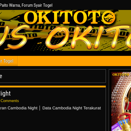
 Paito Warna, Forum Syair Togel
ir Togel
e
ight
Comments
ran Cambodia Night │ Data Cambodia Night Terakurat