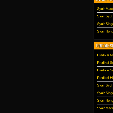
Syair Mac
Syair Syd
Syair Sing
Syair Hon
PREDIKSI
Prediksi M
Prediksi S
Prediksi S
Prediksi H
Syair Sydn
Syair Sing
Syair Hong
Syair Maca