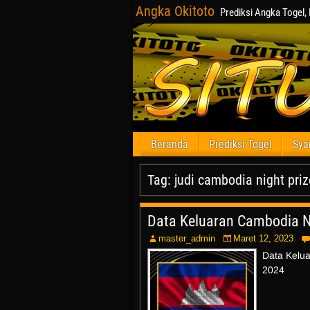
Angka Okitoto
Prediksi Angka Togel,
Beranda
Prediksi Togel
Sya
Tag:
judi cambodia night priz
Data Keluaran Cambodia N
master_admin
Maret 12, 2023
Data Kelua
2024