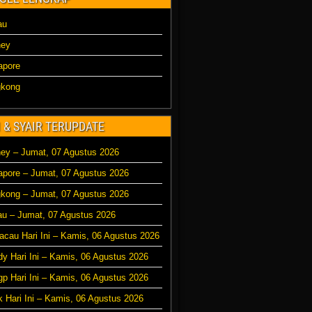
au
ney
apore
gkong
 & SYAIR TERUPDATE
ey – Jumat, 07 Agustus 2026
apore – Jumat, 07 Agustus 2026
gkong – Jumat, 07 Agustus 2026
au – Jumat, 07 Agustus 2026
acau Hari Ini – Kamis, 06 Agustus 2026
dy Hari Ini – Kamis, 06 Agustus 2026
gp Hari Ini – Kamis, 06 Agustus 2026
k Hari Ini – Kamis, 06 Agustus 2026