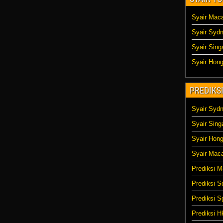
Syair Mac
Syair Syd
Syair Sing
Syair Hon
PREDIKSI
Syair Sydn
Syair Sing
Syair Hon
Syair Mac
Prediksi M
Prediksi S
Prediksi S
Prediksi H