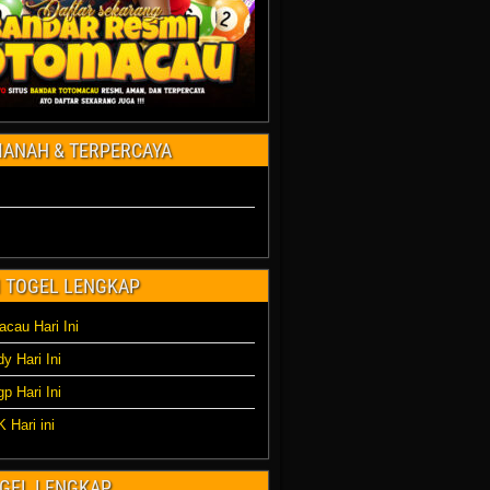
MANAH & TERPERCAYA
I TOGEL LENGKAP
acau Hari Ini
y Hari Ini
p Hari Ini
 Hari ini
OGEL LENGKAP