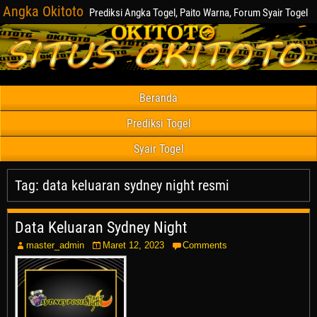
Angka Okitoto
Prediksi Angka Togel, Paito Warna, Forum Syair Togel
Beranda
Prediksi Togel
Syair Togel
Tag:
data keluaran sydney night resmi
Data Keluaran Sydney Night
master_admin
Maret 12, 2023
Comments