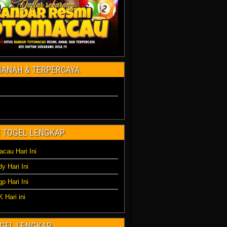
MANAH & TERPERCAYA
I TOGEL LENGKAP
acau Hari Ini
y Hari Ini
p Hari Ini
 Hari ini
OGEL LENGKAP