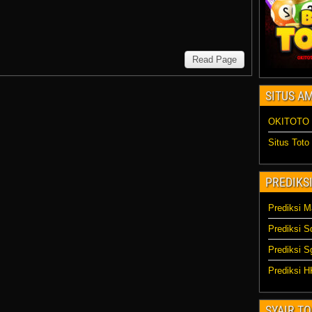
Read Page
SITUS A
OKITOTO
Situs Toto
PREDIKS
Prediksi M
Prediksi Sd
Prediksi Sg
Prediksi HK
SYAIR T